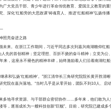
，成为广大党员干部、青少年进行革命传统教育、爱国主义教育的重
、深化‘红船旁的大思政课’铸魂育人、推进‘红船精神’弘扬传
—
神照亮奋进之路
来。在浙江工作期间，习近平同志多次到嘉兴南湖瞻仰红船，于
敢为人先的首创精神；坚定理想、百折不挠的奋斗精神；立党为公
多年来，这座永不褪色的精神丰碑，始终激励着人们沿着南湖红
承和弘扬‘红船精神’。”浙江清华长三角研究院院长黄开胜清晰记
研究院在嘉兴落地。“当时几乎是从零开始，团队不到10人、启
”
多地寻求资源、与干部群众密切协作……多年来，他们敢为人
楼等，逐渐成长为一艘科技创新“巨舰”。目前，研究院已建成多个