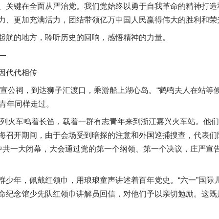
关键在全面从严治党。我们党始终以勇于自我革命的精神打造
力、更加充满活力，团结带领亿万中国人民赢得伟大的胜利和荣
航的地方，聆听历史的回响，感悟精神的力量。
—
因代代相传
宣公祠，到达狮子汇渡口，乘游船上湖心岛。“鹤鸣夫人在站等候，
的青年同样走过。
列火车鸣着长笛，载着一群有志青年来到浙江嘉兴火车站。他们
海召开期间，由于会场受到暗探的注意和外国巡捕搜查，代表们
中共一大闭幕，大会通过党的第一个纲领、第一个决议，庄严宣
年，佩戴红领巾，用琅琅童声讲述着百年党史。“六一”国际
命纪念馆少先队红领巾讲解员回信，对他们予以亲切勉励。这既