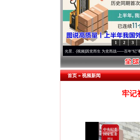
1
2
3
 奋进复兴征程丨宝塔山下好光景..
·[视频]
因党而生 为党而战——百年“纪”事⑧加强纪律.
首页
»
视频新闻
牢记