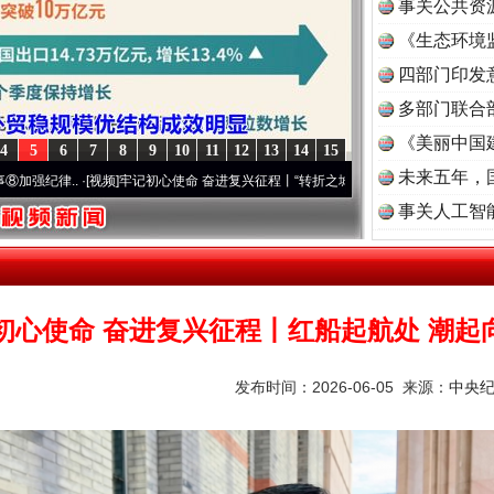
事关公共资
《生态环境
读
四部门印发
多部门联合
《美丽中国
4
5
6
7
8
9
10
11
12
13
14
15
未来五年，
.
·[视频]
牢记初心使命 奋进复兴征程丨“转折之城”激荡..
·[视频]
牢记初心使命 奋进复兴
事关人工智
初心使命 奋进复兴征程丨红船起航处 潮起
发布时间：2026-06-05 来源：
中央