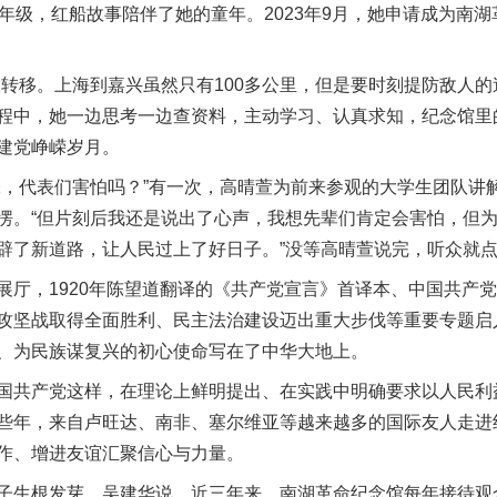
级，红船故事陪伴了她的童年。2023年9月，她申请成为南湖革
移。上海到嘉兴虽然只有100多公里，但是要时刻提防敌人的
程中，她一边思考一边查资料，主动学习、认真求知，纪念馆里
建党峥嵘岁月。
代表们害怕吗？”有一次，高晴萱为前来参观的大学生团队讲
愣。“但片刻后我还是说出了心声，我想先辈们肯定会害怕，但
辟了新道路，让人民过上了好日子。”没等高晴萱说完，听众就
，1920年陈望道翻译的《共产党宣言》首译本、中国共产党
攻坚战取得全面胜利、民主法治建设迈出重大步伐等重要专题启
、为民族谋复兴的初心使命写在了中华大地上。
共产党这样，在理论上鲜明提出、在实践中明确要求以人民利
些年，来自卢旺达、南非、塞尔维亚等越来越多的国际友人走进
作、增进友谊汇聚信心与力量。
根发芽。吴建华说，近三年来，南湖革命纪念馆每年接待观众达