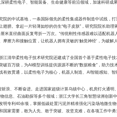
团队深耕柔性电子、智能装备、生命健康等前沿领域，加速科研成
院的中试基地，一条国际领先的柔性集成器件制造中试线，打
上翅膀。拿起一片轻薄如纱的仿生“电子皮肤”，研究院院长助理
配一厘米直径曲面反复弯折一万次。“传统刚性传感器难以适配机器
、摩擦力和接触位置，让机器人拥有灵敏的‘触觉神经’，为破解
江清华柔性电子技术研究院还建成了全国首个基于柔性电子技
破百万级，为AI模型训练提供源源不断的“数据粮食”，助力技
线有效贯通，以柔性电子为核心，机器人制造、AI智能感知、智
斩浪、不断奋进。走进国家超级计算乌镇中心，机房灯火通明、
生物信息、石油勘探等多个领域；浙江大学长三角智慧绿洲创新中心
发明专利40余项，掌握低碳处置污泥并精准强化污染场地微生
国家需要，敢为人先、敢于突破、攻坚克难，在各项工作中勇当“探