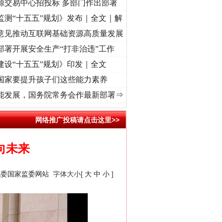
源交易中心招投标 多部门作出部署
监测“十五五”规划》发布｜全文｜解
意见推动互联网基础资源高质量发展
部署开展安全生产“打非治违”工作
建设“十五五”规划》印发｜全文
国家要提升孩子们这些能力素养
征程丨红船起航处 潮起..
·[视频]
一首歌的时间，读懂乐至的“诗与远方”
·[视频]
从《水
能发展，国务院常务会作最新部署⇒
网络推广投稿请点击这里>>
向未来
纪委国家监委网站
字体大小[
大
中
小
]