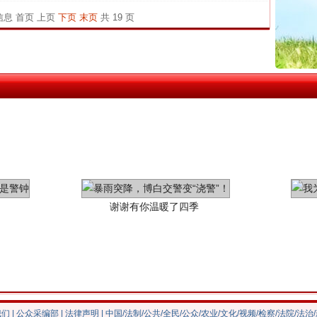
中方对
条信息
首页
上页
下页
末页
共 19 页
中国发
茶叶“炒上天”
官方
从“无
最高
事故致
谢谢有你温暖了四季
我们
|
公众采编部
|
法律声明
| 中国/法制/公共/全民/公众/农业/文化/视频/检察/法院/法治