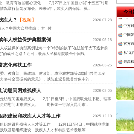
传销头
教育有这些暖心变化 7月27日上午国新办就"十五五"时期
情况举行新闻发布会。未来5年，残疾人的保障、就..
四川省
今日
中方对
残疾人？
【视频】
2026-07-28
人？中国大众网摘编： 方 付
中国发
官方
成年人权益保护典型案例
2026-05-18
从“无
人权益保护典型案例让每一个"特别的孩子"在法治阳光下逐梦前
"的成长之路？近日，最高人民检察院联合中国残..
最高
事故致
常态化帮扶工作
2026-03-25
近期涉
、教育部、民政部、财政部、农业农村部等20部门共同印发
力乡村全面振兴的意见》，以防止返贫致贫对象中的..
半生相
走访慰问困难残疾人
2026-02-05
一纸欠
访慰问困难残疾人 2月1日至3日，中国残联党组书记、理事
26万
走访慰问困难残疾人。 周长奎一行深入昆明市..
杨天
组织建设和残疾人人才等工作
2025-12-10
传销头
织建设和残疾人人才等工作 12月1日至4日，中国残联党组
四川省
残联基层组织建设、残疾人人才和特殊艺术发展等..