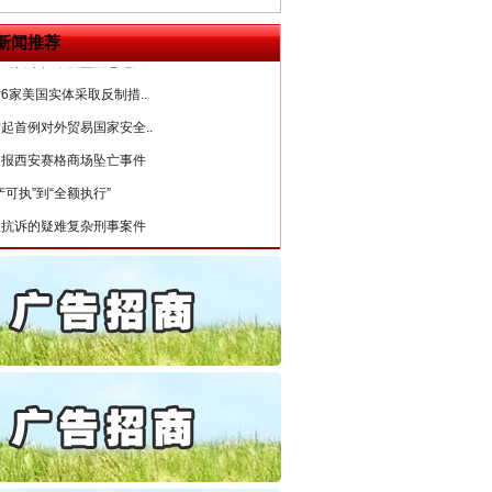
目出狱后办书院暴力管教..
公安厅征集新型黑恶违法..
新闻推荐
6家美国实体采取反制措..
起首例对外贸易国家安全..
通报西安赛格商场坠亡事件
产可执”到“全额执行”
检抗诉的疑难复杂刑事案件
5死1伤，四川省安委会挂..
私家车群死群伤事故多发..
守，一别两宽：这场老年..
条伤亲情 巡回调解促和..
保费，离婚时为何要分走一..
誉，不得录用为公务员
目出狱后办书院暴力管教..
公安厅征集新型黑恶违法..