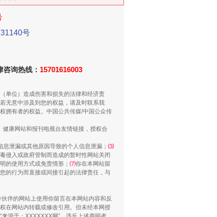
号
1140号
新中国诞生的见证
法律咨询热线：
15701616003
（单位）造成伤害和损失的法律和经济责
若无意中涉及到您的权益，请及时联系我
权拥有者的权益。中国公共传媒/中国公众传
、健康网站和报刊电视台友情链接，授权合
信息泄漏或其他原因导致的个人信息泄漏；
⑶
毒侵入或政府管制而造成的暂时性网站关闭
明的使用方式或免责情形；
⑺
你在本网站留
您的行为而直接或间接引起的法律责任，与
千亩耕地变“别墅”
合作伙伴的网站上使用你留言在本网站内容和反
权在网站内转载或修改引用。但未经本网授
源于：XXXXXXX网”。违反上述声明者，