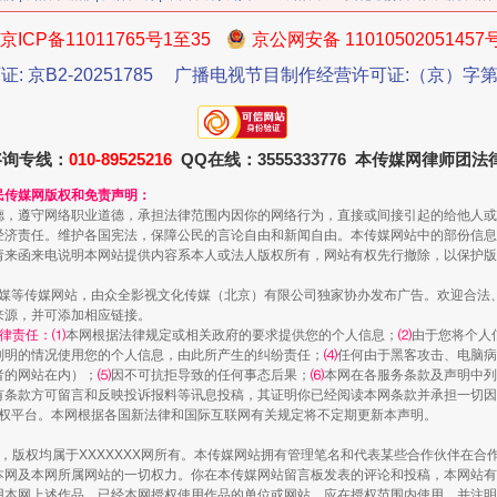
京ICP备11011765号1至35
京公网安备 11010502051457
证: 京B2-20251785
广播电视节目制作经营许可证:（京）字第3
今年投资意愿榜揭晓
咨询专线：
010-89525216
QQ在线：3555333776 本传媒网律师团
民传媒网版权和免责声明：
德，遵守网络职业道德，承担法律范围内因你的网络行为，直接或间接引起的给他人或
经济责任。维护各国宪法，保障公民的言论自由和新闻自由。本传媒网站中的部份信息
请来函来电说明本网站提供内容系本人或法人版权所有，网站有权先行撤除，以保护版
传媒等传媒网站，由众全影视文化传媒（北京）有限公司独家协办发布广告。欢迎合法
来源，并可添加相应链接。
律责任：⑴
本网根据法律规定或相关政府的要求提供您的个人信息；
⑵
由于您将个人
列明的情况使用您的个人信息，由此所产生的纠纷责任；
⑷
任何由于黑客攻击、电脑病
者的网站在内）；
⑸
因不可抗拒导致的任何事态后果；
⑹
本网在各服务条款及声明中列
有条款方可留言和反映投诉报料等讯息投稿，其证明你已经阅读本网条款并承担一切因
语权平台。本网根据各国新法律和国际互联网有关规定将不定期更新本声明。
魏明亮严重违纪违法案透视
作品，版权均属于XXXXXXX网所有。本传媒网站拥有管理笔名和代表某些合作伙伴在
本网及本网所属网站的一切权力。你在本传媒网站留言板发表的评论和投稿，本网站有
本网上述作品。已经本网授权使用作品的单位或网站，应在授权范围内使用，并注明“来