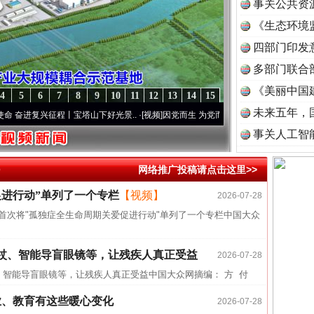
事关公共资
《生态环境
读
四部门印发
多部门联合
《美丽中国
4
5
6
7
8
9
10
11
12
13
14
15
未来五年，
奋进复兴征程丨宝塔山下好光景..
·[视频]
因党而生 为党而战——百年“纪”事⑧加强纪律..
事关人工智
>
网络推广投稿请点击这里>>
促进行动”单列了一个专栏
【视频】
2026-07-28
近期涉
》首次将"孤独症全生命周期关爱促进行动"单列了一个专栏中国大众
半生相
杖、智能导盲眼镜等，让残疾人真正受益
一纸欠
2026-07-28
智能导盲眼镜等，让残疾人真正受益中国大众网摘编： 方 付
26万
杨天
业、教育有这些暖心变化
2026-07-28