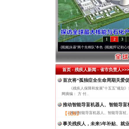
1
2
3
运营20周年 深刻改变雪域高原..
·[视频]
永葆“两个先锋队”本色
·[视频]
牢记初心使命 
首页
- 残疾人新闻 -
省市负责人>>
首次将“孤独症全生命周期关爱
《残疾人保障和发展"十五五"规划
网摘编： 方 付..
推动智能导盲机器人、智能导盲
推动智能导盲机器人、智能导盲杖、
【视频】
事关残疾人，未来5年补贴、就