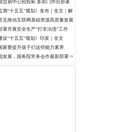
源交易中心招投标 多部门作出部署
监测“十五五”规划》发布｜全文｜解
意见推动互联网基础资源高质量发展
部署开展安全生产“打非治违”工作
建设“十五五”规划》印发｜全文
国家要提升孩子们这些能力素养
·[视频]
牢记初心使命 奋进复兴征程丨“转折之城”激荡..
·[视频]
牢记初心使命 奋进复兴征
能发展，国务院常务会作最新部署⇒
私家车群死群伤事故多发..
守，一别两宽：这场老年..
条伤亲情 巡回调解促和..
保费，离婚时为何要分走一..
誉，不得录用为公务员