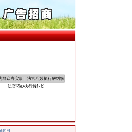
6家美国实体采取反制措..
“神药”背后的真相
起首例对外贸易国家安全..
通报西安赛格商场坠亡事件
产可执”到“全额执行”
检抗诉的疑难复杂刑事案件
5死1伤，四川省安委会挂..
法官巧妙执行解纠纷
/新闻网