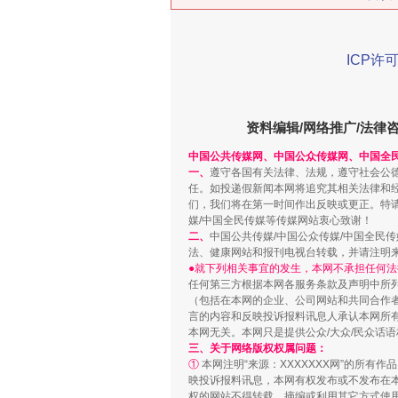
ICP许可
在谋一域中谋全局
资料编辑/网络推广/法律
中国公共传媒网、中国公众传媒网、中国全
一、
遵守各国有关法律、法规，遵守社会公
任。如投递假新闻本网将追究其相关法律和
们，我们将在第一时间作出反映或更正。特
媒/中国全民传媒等传媒网站衷心致谢！
二、
中国公共传媒/中国公众传媒/中国全民
法、健康网站和报刊电视台转载，并请注明
●就下列相关事宜的发生，本网不承担任何法
任何第三方根据本网各服务条款及声明中所
（包括在本网的企业、公司网站和共同合作
言的内容和反映投诉报料讯息人承认本网所
习近平的博鳌关键词
本网无关。本网只是提供公众/大众/民众话
三、关于网络版权权属问题：
①
本网注明“来源：XXXXXXX网”的所有
映投诉报料讯息，本网有权发布或不发布在
权的网站不得转载、摘编或利用其它方式使用