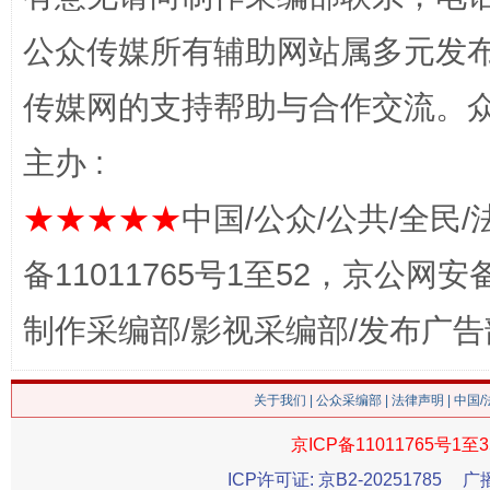
公众传媒所有辅助网站属多元发
网上购药对药下症？
传媒网的支持帮助与合作交流。
主办 :
★★★★★
中国/公众/公共/全民/
备11011765号1至52，京公网安备：
制作采编部/影视采编部/发布广告
这是一记警钟！
谢
关于我们
|
公众采编部
|
法律声明
| 中国
京ICP备11011765号1至3
ICP许可证: 京B2-20251785
广