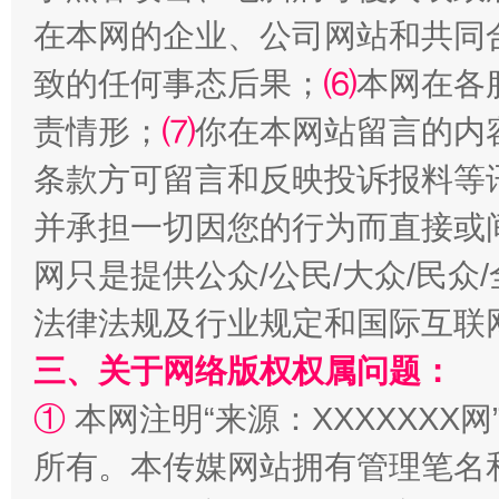
在本网的企业、公司网站和共同
揭批美国五大"原罪"
"炒
致的任何事态后果；
⑹
本网在各
责情形；
⑺
你在本网站留言的内
条款方可留言和反映投诉报料等
并承担一切因您的行为而直接或
网只是提供公众/公民/大众/民
法律法规及行业规定和国际互联
解纷+调解+退费，一次搞定
三、关于网络版权权属问题：
①
本网注明“来源：XXXXXXX网
所有。本传媒网站拥有管理笔名