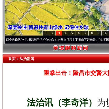
1
2
3
4
5
6
7
8
9
10
锋队”本色
·[视频]
牢记初心使命 奋进复兴征程丨宝塔山下好光景..
·[视频]
因党而生 为党
首页
»
法治新闻
重拳出击！隆昌市交警大
法治讯（李奇洋）
为