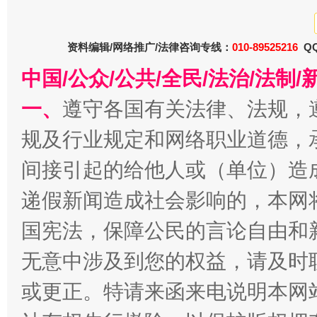
资料编辑/网络推广/法律咨询专线：
010-89525216
QQ
中国/公众/公共/全民/法治/法
今
一、
遵守各国有关法律、法规，
在谋一域中谋全局
规及行业规定和网络职业道德，
间接引起的给他人或（单位）造
递假新闻造成社会影响的，本网
国宪法，保障公民的言论自由和
无意中涉及到您的权益，请及时
或更正。特请来函来电说明本网
习近平的博鳌关键词
魏明亮