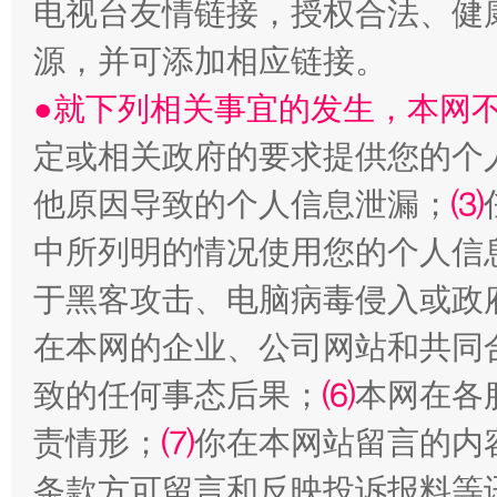
电视台友情链接，授权合法、健
源，并可添加相应链接。
●就下列相关事宜的发生，本网
定或相关政府的要求提供您的个
他原因导致的个人信息泄漏；
⑶
揭批美国五大"原罪"
"炒
中所列明的情况使用您的个人信
于黑客攻击、电脑病毒侵入或政
在本网的企业、公司网站和共同
致的任何事态后果；
⑹
本网在各
责情形；
⑺
你在本网站留言的内
条款方可留言和反映投诉报料等