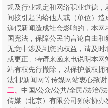
规及行业规定和网络职业道德，
间接引起的给他人或（单位）造
递假新闻造成社会影响的，本网
习近平的博鳌关键词
魏明亮
国宪法，保障公民的言论自由和
无意中涉及到您的权益，请及时
或更正。特请来函来电说明本网
站有权先行撤除，以保护版权拥有者
法制/新闻网等传媒网站衷心致谢
二、
中国/公众/公共/全民/法治
生
传媒（北京）有限公司独家协办
“刷贴”乱象丛生