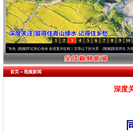
1
2
3
4
5
6
7
8
9
10
[视频]
牢记初心使命 奋进复兴征程丨宝塔山下好光景..
·[视频]
因党而生 为党而战——百年
首页
»
视频新闻
深度