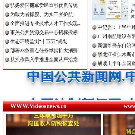
中国公众新闻网.
弘扬爱国拥军爱民奉献优良传统
"
反
为敢为者撑腰、为实干者护航
败
全面推进专业技术人才工作实现..
中纪委：上半年处
红船起航处 潮起向未来
广州首
中国公民新闻网.
事关公共资源交易中心招标投标
广州南航建设有
生态环境监测“十五五”规划
新疆维吾尔自治
部署28条重点任务举措扩大消费
黑龙江省佳木斯
中国公共新闻网.
从抓作风入手推进全面从严治党
解读上半年全国
数据
中国法制新闻网.
WWW.Videosnews.cn
ww
三年瞒报超千万 隐匿收入偷税被查处..
中国法治新闻网.