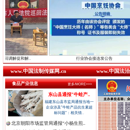
中国农业新闻网.
中国视频新闻网.
..
行业协会接连发公告
中国廉政法纪网.
世界屋脊 天路回响
永
www.中国法制传媒网.cn
www.中国法治
食品产业信息
更多/MORE>>>
中国律师在线.中
东山县通报“牛蛙产..
福建东山县市监局通报当地一
企业涉及"牛蛙产品抗生素超
标问题"：相关情..
中国参政网.中
北京朝阳市场监管局通报“小杨生煎..