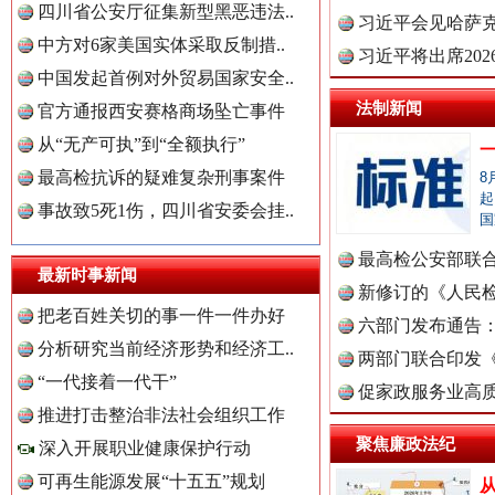
“后车司机肯定在骂我”
全民健身
四川省公安厅征集新型黑恶违法..
理高级..
习近平会见哈萨
中方对6家美国实体采取反制措..
习近平将出席20
中国发起首例对外贸易国家安全..
球治理..
法制新闻
官方通报西安赛格商场坠亡事件
从“无产可执”到“全额执行”
最高检抗诉的疑难复杂刑事案件
8
起
事故致5死1伤，四川省安委会挂..
国
最高检公安部联
最新时事新闻
周岁未..
新修订的《人民
世界屋脊 天路回响
永
把老百姓关切的事一件一件办好
布
六部门发布通告
分析研究当前经济形势和经济工..
两部门联合印发
“一代接着一代干”
中国全民新闻网.
定》
促家政服务业高质
推进打击整治非法社会组织工作
聚焦廉政法纪
深入开展职业健康保护行动
可再生能源发展“十五五”规划