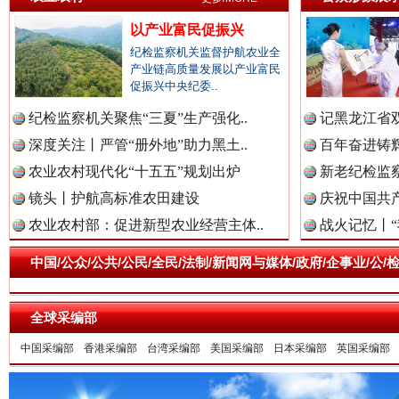
以产业富民促振兴
纪检监察机关监督护航农业全
产业链高质量发展以产业富民
促振兴中央纪委..
纪检监察机关聚焦“三夏”生产强化..
记黑龙江省双
祁连巍巍树丰碑
高回报
深度关注丨严管“册外地”助力黑土..
百年奋进铸辉
农业农村现代化“十五五”规划出炉
新老纪检监察
镜头丨护航高标准农田建设
庆祝中国共产
农业农村部：促进新型农业经营主体..
战火记忆丨“
中国/公众/公共/公民/全民/法制/新闻网与媒体/政府/企事业/
全球采编部
中国采编部
香港采编部
台湾采编部
美国采编部
日本采编部
英国采编部
一枚“钉子”竟然扎入要害部门