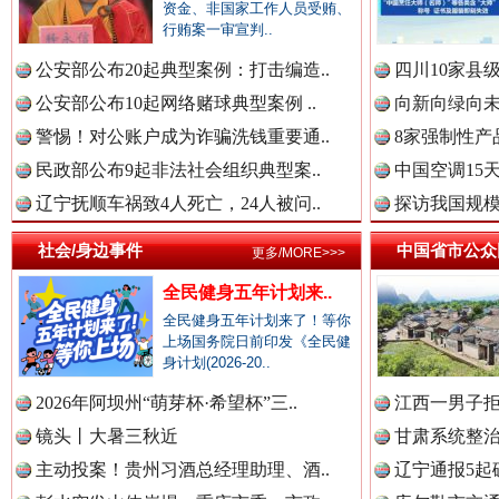
中国全民新闻网.
资金、非国家工作人员受贿、
行贿案一审宣判..
公安部公布20起典型案例：打击编造..
四川10家县
衣柜里的秘密
高速路上
中国公众新闻网.
公安部公布10起网络赌球典型案例 ..
向新向绿向未
警惕！对公账户成为诈骗洗钱重要通..
8家强制性产
民政部公布9起非法社会组织典型案..
中国空调15
中国公民新闻网.
辽宁抚顺车祸致4人死亡，24人被问..
探访我国规模
社会/身边事件
中国省市公众
更多/MORE>>>
全民健身五年计划来..
中国公共新闻网.
全民健身五年计划来了！等你
上场国务院日前印发《全民健
身计划(2026-20..
春天里的科技盛宴
2026年阿坝州“萌芽杯·希望杯”三..
江西一男子拒
中国法制新闻网.
镜头丨大暑三秋近
甘肃系统整治
主动投案！贵州习酒总经理助理、酒..
辽宁通报5起