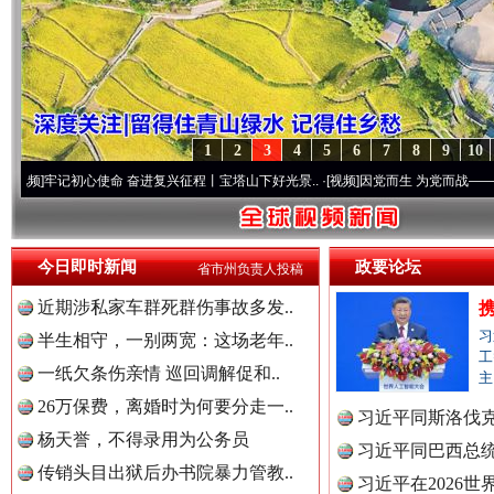
1
2
3
4
5
6
7
8
9
10
初心使命 奋进复兴征程丨宝塔山下好光景..
·[视频]
因党而生 为党而战——百年“纪”事⑧
今日即时新闻
政要论坛
省市州负责人投稿
近期涉私家车群死群伤事故多发..
习
半生相守，一别两宽：这场老年..
工
一纸欠条伤亲情 巡回调解促和..
主
26万保费，离婚时为何要分走一..
习近平同斯洛伐
杨天誉，不得录用为公务员
习近平同巴西总
传销头目出狱后办书院暴力管教..
习近平在2026