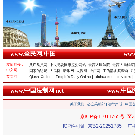
www.全民网.中国
ww
友情链接：
共产党员网
中央纪委国家监委网站
最高人民法院
最高人民检察
雄关漫道展新颜
“
中文网：
国家信访局
人民网
新华网
央视网
央广网
工信部备案查询
公
英文网：
Qiushi Online |
People's Daily Online |
xinhua.net |
cntv.com |
www.中国法制网.net
www.中
关于我们
|
公众采编部
|
法律声明
| 中国
京ICP备11011765号1至3
ICP许可证: 京B2-20251785
广