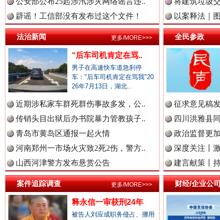
公安部公布25起涉汛涉灾网络谣言违..
将建筑垃圾
辟谣！工信部没有发布过这个文件！
以案释法｜图“
中国视频新闻网.
法治新闻
全民参政
更多/MORE>>>
“后车司机肯定在骂..
男子在高速快车道急刹停
中国廉政法纪网.
车："后车司机肯定在骂我"20
26年7月13日，湖北..
近期涉私家车群死群伤事故多发，公..
征求意见稿发
传销头目出狱后办书院暴力管教孩子..
四川洪雅县同
中国律师在线.中
雄关漫道展新颜
“
青岛市黄岛区通报一起火情
政治监督更
河南郑州一市场火灾致2死2伤，警方..
深度关注丨
山西河津警方发布悬赏公告
建言献策丨持
中国参政网.中
案件追踪调查
财经/企业公
更多/MORE>>>
释永信一审获刑24年
被告人刘应成职务侵占、挪用