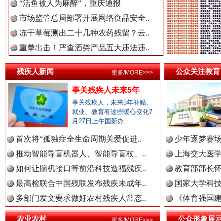
“活鱼被人为麻醉”，重庆通报
市场监管总局部署开展网络食品安全..
红船起航处 潮起向未来
广州首
冻干草莓测出二十几种农药残留？云..
重拳出击！严查酒类产品五大违法违..
残疾人新闻
公众关注教育
更多/MORE>>>
事关残疾人未来5年
事关残疾人，未来5年补贴、
就业、教育有这些暖心变化7
月27日上午国新办..
首次将“孤独症全生命周期关爱促进..
少年逐梦赛场
推动智能导盲机器人、智能导盲杖、..
上海交大医
三年瞒报超千万 隐匿收入偷税被查处..
如何让脑机接口等前沿科技造福残疾..
教育部部长怀
最高检联合中国残联发布残疾未成年..
国家大学科技
多部门发文要求做好农村残疾人常态..
《体育强国建
农业农村
公众形象展
更多/MORE>>>