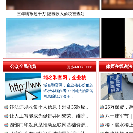
中国法院新闻网.
中国检察新闻网.
祁连巍巍树丰碑
高回报
中国医药新闻网.
公众全民传媒
律师在线说法
更多/MORE>>>
域名和官网，企业核..
域名和官网，企业核心价值的
终极体现作者：中国法治新闻
中国企业新闻网.
网总编辑亓淦玉..
违法违规收集个人信息！涉及35款应..
26万保费，
让人工智能成为促进共同繁荣、维护..
八一建军节｜
中国农业新闻网.
四部门印发意见推动互联网基础资源..
楼下漏水楼上
一枚“钉子”竟然扎入要害部门