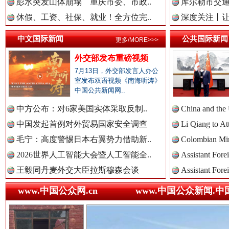
彭水突发山体崩塌 重庆市委、市政..
库尔勒市交通
中国法治新闻网.
休假、工资、社保、就业！全方位完..
深度关注丨让
中文国际新闻
公共国际新闻
更多/MORE>>>
中国法院新闻网.
外交部发布重磅视频
7月13日，外交部发言人办公
巳巳如意，开工大吉！
三轮上
室发布双语视频《南海听涛》
中国公共新闻网..
中国检察新闻网.
中方公布：对6家美国实体采取反制..
China and the
中国发起首例对外贸易国家安全调查
Li Qiang to At
毛宁：高度警惕日本右翼势力借助新..
Colombian Mini
中国医药新闻网.
2026世界人工智能大会暨人工智能全..
Assistant Fore
王毅同丹麦外交大臣拉斯穆森会谈
Assistant Fore
www.中国公众网.cn
www.中国公众新闻.中
中国企业新闻网.
“后车司机肯定在骂我”
全民健身