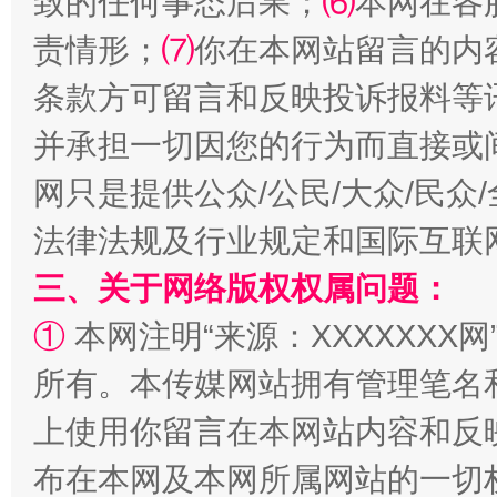
致的任何事态后果；
⑹
本网在各
责情形；
⑺
你在本网站留言的内
条款方可留言和反映投诉报料等
并承担一切因您的行为而直接或
网只是提供公众/公民/大众/民
解纷+调解+退费，一次搞定
法律法规及行业规定和国际互联
三、关于网络版权权属问题：
①
本网注明“来源：XXXXXXX网
所有。本传媒网站拥有管理笔名
上使用你留言在本网站内容和反
布在本网及本网所属网站的一切
站台名比不上好声名