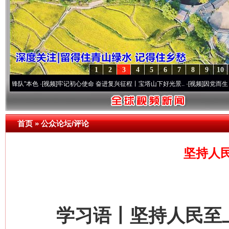
1
2
3
4
5
6
7
8
9
10
本色
·[视频]
牢记初心使命 奋进复兴征程丨宝塔山下好光景..
·[视频]
因党而生 为党而战—
首页
»
公众论坛/评论
坚持人
学习语丨坚持人民至上